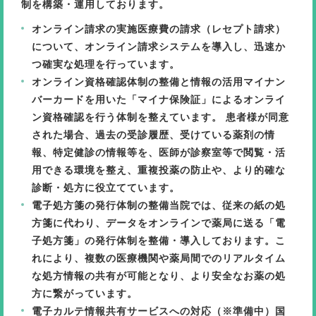
制を構築・運用しております。
オンライン請求の実施
医療費の請求（レセプト請求）
について、オンライン請求システムを導入し、迅速か
つ確実な処理を行っています。
オンライン資格確認体制の整備と情報の活用
マイナン
バーカードを用いた「マイナ保険証」によるオンライ
ン資格確認を行う体制を整えています。 患者様が同意
された場合、過去の受診履歴、受けている薬剤の情
報、特定健診の情報等を、医師が診察室等で閲覧・活
用できる環境を整え、重複投薬の防止や、より的確な
診断・処方に役立てています。
電子処方箋の発行体制の整備
当院では、従来の紙の処
方箋に代わり、データをオンラインで薬局に送る「電
子処方箋」の発行体制を整備・導入しております。こ
れにより、複数の医療機関や薬局間でのリアルタイム
な処方情報の共有が可能となり、より安全なお薬の処
方に繋がっています。
電子カルテ情報共有サービスへの対応（※準備中）
国