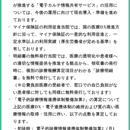
が推進する「電子カルテ情報共有サービス」の活用に
ついては、今後の運用に向けて現在導入・準備を進め
ております。
マイナ保険証の利用促進
当院では、国の医療DX推進方
針に沿って、マイナ保険証の一意的な利用促進と、一
定水準以上の利用実績（厚生労働省が定める基準）を
有しております。
明細書の無料発行
当院では、医療の透明化や患者様へ
の適切な情報提供を推進する観点から、領収書の発行
時に、個別の診療報酬算定項目がわかる「診療明細
書」を無料で発行しております。
（※公費負担医療の受給者で、窓口での自己負担がな
い患者様に対しても同様に無料発行しております）
「電子的診療情報連携体制整備加算2」の算定について
上記の医療DX・電子連携体制の維持および質の高い医
療情報の取得・活用に伴い、以下の点数を算定してお
ります。
・初診時： 電子的診療情報連携体制整備加算2（月1